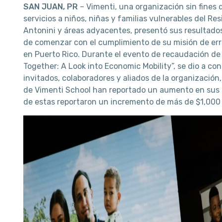
SAN JUAN, PR
– Vimenti, una organización sin fines 
servicios a niños, niñas y familias vulnerables del R
Antonini y áreas adyacentes, presentó sus resultado
de comenzar con el cumplimiento de su misión de erra
en Puerto Rico. Durante el evento de recaudación de
Together: A Look into Economic Mobility”, se dio a co
invitados, colaboradores y aliados de la organización,
de Vimenti School han reportado un aumento en sus
de estas reportaron un incremento de más de $1,000 