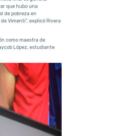
rar que hubo una
el de pobreza en
 de Vimenti”, explicó Rivera
acón como maestra de
aycob López, estudiante