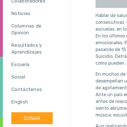
Colaboradores
Noticias
Hablar de salu
consecutivas —
Columnas de
escuelas, en l
Opinion
En los últimos
emocionales. E
Resultados y
pasando de 15 
Aprendizajes
Suicidio. Detr
como pueden.
Escuela
En muchos de e
Social
desempeñan un 
de agotamiento
Contáctenos
Ante un país e
antes de reacc
English
siento abrumad
música; escucha
DONAR
Aun realizando