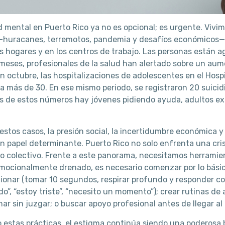
d mental en Puerto Rico ya no es opcional; es urgente. Vivim
huracanes, terremotos, pandemia y desafíos económicos— y e
os hogares y en los centros de trabajo. Las personas están a
 meses, profesionales de la salud han alertado sobre un aumen
n octubre, las hospitalizaciones de adolescentes en el Hosp
a más de 30. En ese mismo periodo, se registraron 20 suicid
ás de estos números hay jóvenes pidiendo ayuda, adultos ex
stos casos, la presión social, la incertidumbre económica y
papel determinante. Puerto Rico no solo enfrenta una crisi
 colectivo. Frente a este panorama, necesitamos herramient
mocionalmente drenado, es necesario comenzar por lo básico
ionar (tomar 10 segundos, respirar profundo y responder co
o”, “estoy triste”, “necesito un momento”); crear rutinas d
r sin juzgar; o buscar apoyo profesional antes de llegar al 
 estas prácticas, el estigma continúa siendo una poderosa