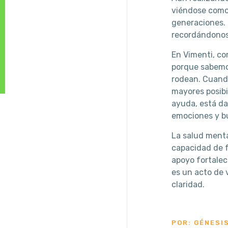
viéndose como 
generaciones. 
recordándonos
En Vimenti, co
porque sabemos
rodean. Cuando
mayores posibi
ayuda, está da
emociones y b
La salud menta
capacidad de f
apoyo fortalec
es un acto de 
claridad.
POR: GÉNESI