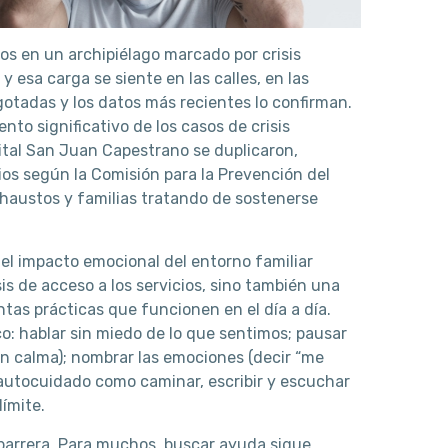
os en un archipiélago marcado por crisis
sa carga se siente en las calles, en las
gotadas y los datos más recientes lo confirman.
to significativo de los casos de crisis
ital San Juan Capestrano se duplicaron,
ios según la Comisión para la Prevención del
haustos y familias tratando de sostenerse
 el impacto emocional del entorno familiar
s de acceso a los servicios, sino también una
as prácticas que funcionen en el día a día.
: hablar sin miedo de lo que sentimos; pausar
n calma); nombrar las emociones (decir “me
e autocuidado como caminar, escribir y escuchar
límite.
 barrera. Para muchos, buscar ayuda sigue