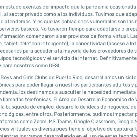
n estado exentas del impacto que la pandemia ocasionada p
 al sector privado como a los individuos. Tuvimos que adap
e atendemos. Y es que las poblaciones vulnerables son las 
servicios básicos. No tuvieron tiempo para adaptarse o prep
 información comenzaron a ser provistos de forma virtual. 
, tablet, teléfono inteligente), la conectividad (acceso a In
ecesarios para acceder a la mayoría de los proveedores de 
quipos tecnológicos y el servicio de Internet. Definitivament
 para nosotros como OFSL.
 Boys and Girls Clubs de Puerto Rico, desarrollamos un sis
ónicas para poder llegar a nuestros participantes adultos y 
ndemia, los destinamos a auscultar la necesidad inmediata
ía llamadas telefónicas. El Área de Desarrollo Económico de 
 la búsqueda de empleo, desarrollo de ideas de negocios, de
cnológicas, entre otros. Posteriormente, pudimos impactar p
ataformas como Zoom, MS Teams, Google Classroom, Google M
cios virtuales es diversa pues tiene el objetivo de capturar 
mientras los vamos desarrollando en el uso de estas tecnol