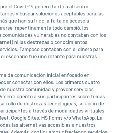
or el Covid-19 generó tanto a al sector
tarnos y buscar soluciones aceptables para las
más que han sufrido la falta de acceso a
ararse, repentinamente todo cambió, los
Las comunidades vulnerables no contaban con los
ternet) ni las destrezas o conocimientos
servicios. Tampoco contaban con el dinero para
e el escenario fue uno retante para nuestras
tema de comunicación inicial enfocado en
poder conectar con ellos. Los primeros cuatro
 de nuestra comunidad y proveer servicios
Vimenti orientó a sus participantes sobre temas
sarrollo de destrezas tecnológicas, solución de
articipantes a través de modalidades virtuales
eet, Google Sites, MS Forms y/o WhatsApp. La
todas las alternativas accesibles a nuestros
ogías. Además, continuamos ofreciendo servicios