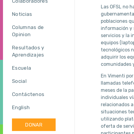
Colaboradores
Las OFSL no ha
Noticias
gubernamental,
poblaciones qu
Columnas de
información y 
Opinion
servicios y la
equipos (laptop
Resultados y
tecnológicos n
Aprendizajes
adquirir los e
comunidades y
Escuela
En Vimenti por
Social
llamadas telef
meses de la pa
Contáctenos
individuales v
relacionados a
English
situaciones te
utilizando pl
DONAR
oferta de servi
participantes 