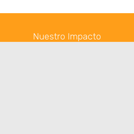
Nuestro Impacto
81.893
COMIDAS CALIENTE*
2.833
PERSONAS SERVIDAS**
262
FAMILIAS DE VIMENTI
ESTUDIANTES DE VIMENTI